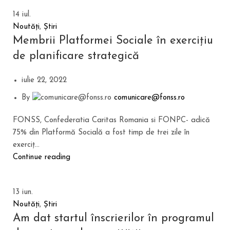
14
iul.
Noutăți
,
Știri
Membrii Platformei Sociale în exercițiu
de planificare strategică
iulie 22, 2022
By
comunicare@fonss.ro
FONSS, Confederatia Caritas Romania si FONPC- adică
75% din Platformă Socială a fost timp de trei zile în
exerciț...
Continue reading
13
iun.
Noutăți
,
Știri
Am dat startul înscrierilor în programul