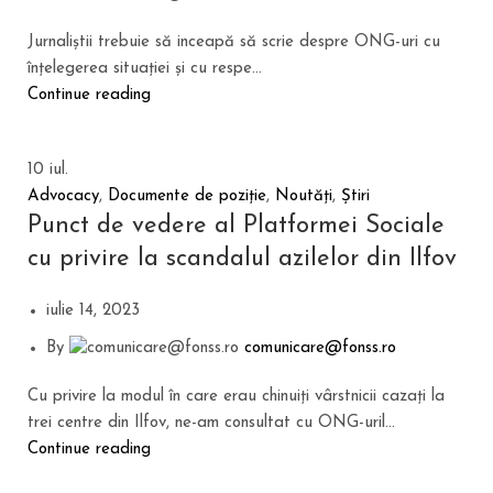
Jurnaliștii trebuie să inceapă să scrie despre ONG-uri cu
înțelegerea situației și cu respe...
Continue reading
10
iul.
Advocacy
,
Documente de poziție
,
Noutăți
,
Știri
Punct de vedere al Platformei Sociale
cu privire la scandalul azilelor din Ilfov
iulie 14, 2023
By
comunicare@fonss.ro
Cu privire la modul în care erau chinuiți vârstnicii cazați la
trei centre din Ilfov, ne-am consultat cu ONG-uril...
Continue reading