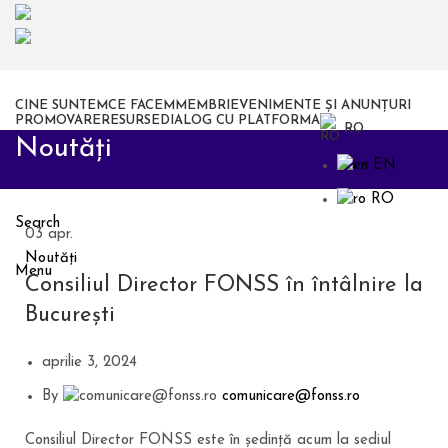
CINE SUNTEM
CE FACEM
MEMBRI
EVENIMENTE ȘI ANUNȚURI
PROMOVARE
RESURSE
DIALOG CU PLATFORMA
RO
Noutăți
EN
RO
Search
03
apr.
Noutăți
Menu
Consiliul Director FONSS în întâlnire la
București
aprilie 3, 2024
By
comunicare@fonss.ro
Consiliul Director FONSS este în ședință acum la sediul