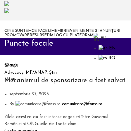
CINE SUNTEM
CE FACEM
MEMBRI
EVENIMENTE ȘI ANUNȚURI
PROMOVARE
RESURSE
DIALOG CU PLATFORMA
RO
Puncte focale
EN
RO
Search
27
sept.
Advocacy
,
MF/ANAP
,
Știri
Mecanismul de sponsorizare a fost salvat
Menu
septembrie 27, 2023
By
comunicare@fonss.ro
Zilele acestea au fost intense negocieri între Guvernul
României și ONG-urile din toate dom...