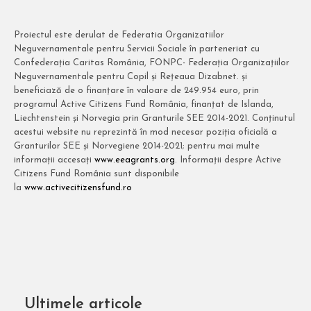
Proiectul este derulat de Federatia Organizatiilor
Neguvernamentale pentru Servicii Sociale în parteneriat cu
Confederația Caritas România, FONPC- Federația Organizațiilor
Neguvernamentale pentru Copil și Rețeaua Dizabnet. și
beneficiază de o finanțare în valoare de 249.954 euro, prin
programul Active Citizens Fund România, finanțat de Islanda,
Liechtenstein și Norvegia prin Granturile SEE 2014-2021. Conținutul
acestui website nu reprezintă în mod necesar poziția oficială a
Granturilor SEE și Norvegiene 2014-2021; pentru mai multe
informații accesați
www.eeagrants.org
. Informații despre Active
Citizens Fund România sunt disponibile
la
www.activecitizensfund.ro
Ultimele articole