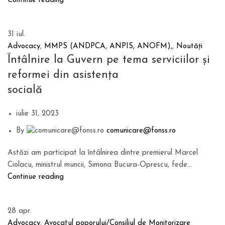
Continue reading
31
iul.
Advocacy
,
MMPS (ANDPCA, ANPIS, ANOFM),
,
Noutăți
Întâlnire la Guvern pe tema serviciilor și
reformei din asistența
socială
iulie 31, 2023
By
comunicare@fonss.ro
Astăzi am participat la întâlnirea dintre premierul Marcel
Ciolacu, ministrul muncii, Simona Bucura-Oprescu, fede...
Continue reading
28
apr.
Advocacy
,
Avocatul poporului/Consiliul de Monitorizare