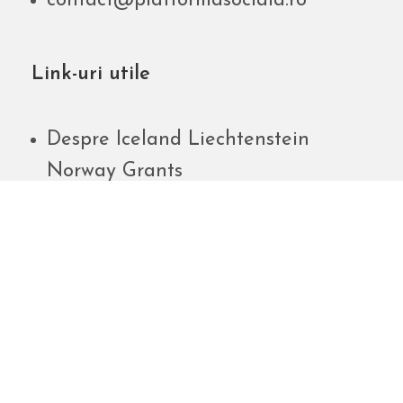
contact@platformasociala.ro
Link-uri utile
Despre Iceland Liechtenstein
Norway Grants
Active Citizens Fund
EEA Grants
Facebook
Instagram