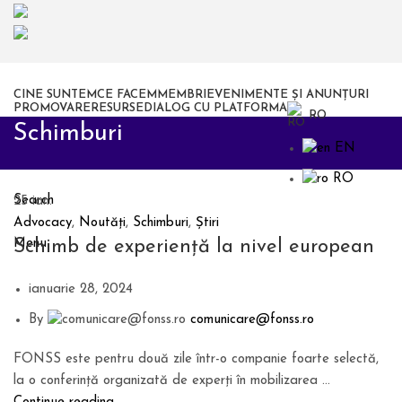
CINE SUNTEM
CE FACEM
MEMBRI
EVENIMENTE ȘI ANUNȚURI
PROMOVARE
RESURSE
DIALOG CU PLATFORMA
RO
Schimburi
EN
RO
Search
25
ian.
Advocacy
,
Noutăți
,
Schimburi
,
Știri
Schimb de experiență la nivel european
Menu
ianuarie 28, 2024
By
comunicare@fonss.ro
FONSS este pentru două zile într-o companie foarte selectă,
la o conferință organizată de experți în mobilizarea ...