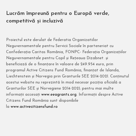
Lucrăm împreună pentru o Europă verde,
competitivă și incluzivă
Proiectul este derulat de Federatia Organizatiilor
Neguvernamentale pentru Servicii Sociale în parteneriat cu
Confederația Caritas România, FONPC- Federația Organizațiilor
Neguvernamentale pentru Copil și Rețeaua Dizabnet. și
beneficiază de o finanțare în valoare de 249.954 euro, prin
programul Active Citizens Fund România, finanțat de Islanda,
Liechtenstein și Norvegia prin Granturile SEE 2014-2021. Conținutul
acestui website nu reprezintă în mod necesar poziția oficială a
Granturilor SEE și Norvegiene 2014-2021; pentru mai multe
informații accesați
www.eeagrants.org
. Informații despre Active
Citizens Fund România sunt disponibile
la
www.activecitizensfund.ro