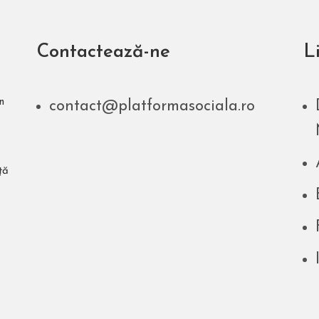
Contactează-ne
Li
n
contact@platformasociala.ro
ță