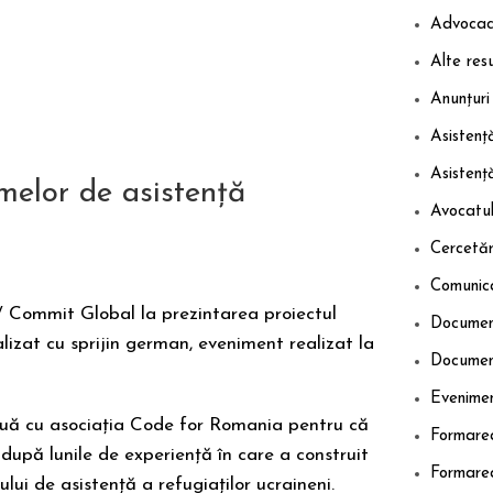
Advocac
Alte res
Anunțuri
Asistență
Asistenț
melor de asistență
Avocatul
Cercetăr
Comunic
 Commit Global la prezintarea proiectul
Documen
lizat cu sprijin german, eveniment realizat la
Documen
Evenime
inuă cu asociația Code for Romania pentru că
Formarea 
 după lunile de experiență în care a construit
Formarea 
i de asistență a refugiaților ucraineni.