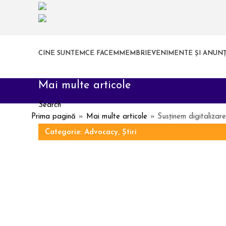
CINE SUNTEM
CE FACEM
MEMBRI
EVENIMENTE ȘI ANUNȚ
Mai multe articole
Search
Prima pagină
»
Mai multe articole
»
Susținem digitaliza
Menu
Categorie:
Advocacy
,
Știri