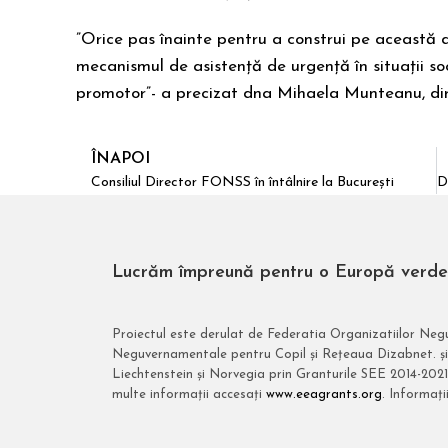
”Orice pas înainte pentru a construi pe această d
mecanismul de asistență de urgență în situații so
promotor”- a precizat dna Mihaela Munteanu, di
ÎNAPOI
Consiliul Director FONSS în întâlnire la București
Lucrăm împreună pentru o Europă verde, 
Proiectul este derulat de Federatia Organizatiilor Neg
Neguvernamentale pentru Copil și Rețeaua Dizabnet. și 
Liechtenstein și Norvegia prin Granturile SEE 2014-2021
multe informații accesați
www.eeagrants.org
. Informaț