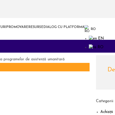
URI
PROMOVARE
RESURSE
DIALOG CU PLATFORMA
RO
EN
RO
rea programelor de asistență umanitară
Det
Categorii
Achiziții