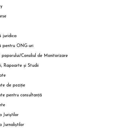
y
urse
 juridica
ă pentru ONG-uri
 poporului/Consiliul de Monitorizare
i, Rapoarte și Studii
ate
te de poziție
te pentru consultanță
nte
Juriștilor
Jurnaliștilor