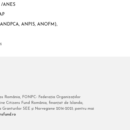
 /ANES
AP
ANDPCA, ANPIS, ANOFM),
i
itas România, FONPC- Federația Organizațiilor
ive Citizens Fund România, finanțat de Islanda,
 a Granturilor SEE și Norvegiene 2014-2021; pentru mai
nsfund.ro