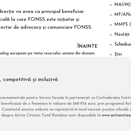
MAI/MJ
irecție va avea ca principal beneficiar
MF/AN
cială la care FONSS este inițiator și
MMPS (
rector de advocacy și comunicare FONSS.
Noutăți
Schimbur
ÎNAINTE
Dialog european pe tema resurselor umane din domeniul social
Știri
competitivă și incluzivă
uvernamentale pentru Servicii Sociale în parteneriat cu Confederația Car
beneficiază de o finanțare în valoare de 249.954 euro, prin programul Act
. Conținutul acestui website nu reprezintă în mod necesar poziția oficială
ii despre Active Citizens Fund România sunt disponibile la
www.activecitize