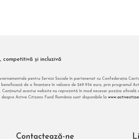
competitivă și incluzivă
uvernamentale pentru Servicii Sociale în parteneriat cu Confederația Car
beneficiază de o finanțare în valoare de 249.954 euro, prin programul Act
. Conținutul acestui website nu reprezintă în mod necesar poziția oficială
ii despre Active Citizens Fund România sunt disponibile la
www.activecitize
Contactează-ne
Li