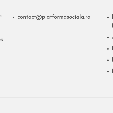
n
contact@platformasociala.ro
ță