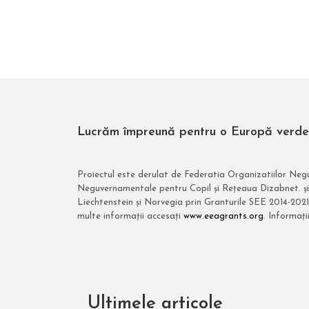
Lucrăm împreună pentru o Europă verde, 
Proiectul este derulat de Federatia Organizatiilor Neg
Neguvernamentale pentru Copil și Rețeaua Dizabnet. și 
Liechtenstein și Norvegia prin Granturile SEE 2014-2021
multe informații accesați
www.eeagrants.org
. Informaț
Ultimele articole