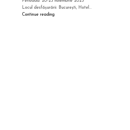
Perioada: 20-23 noiembrie 2023
Locul desfășurării: București, Hotel...
Continue reading