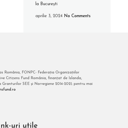
la București
aprilie 3, 2024
No Comments
itas România, FONPC- Federația Organizațiilor
ive Citizens Fund România, finanțat de Islanda,
 a Granturilor SEE și Norvegiene 2014-2021; pentru mai
nsfund.ro
nk-uri utile