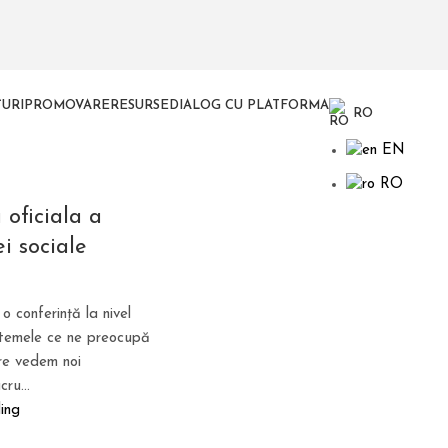
URI
PROMOVARE
RESURSE
DIALOG CU PLATFORMA
RO
EN
RO
 oficiala a
i sociale
 conferință la nivel
 temele ce ne preocupă
are vedem noi
ru...
ing