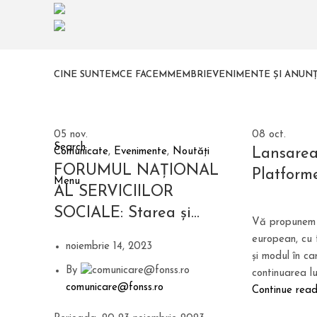
CINE SUNTEM
CE FACEM
MEMBRI
EVENIMENTE ȘI ANUNȚ
05
nov.
08
oct.
Search
Lansarea
Comunicate
,
Evenimente
,
Noutăți
FORUMUL NAȚIONAL
Platforme
Menu
AL SERVICIILOR
SOCIALE: Starea și
Vă propunem o
bunăstarea cetățeanului
european, cu
noiembrie 14, 2023
în România
și modul în c
By
continuarea luc
comunicare@fonss.ro
Continue read